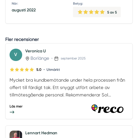
När:
Betyg:
augusti 2022
5
av 5
Fler recensioner
Veronica U
V
Borlänge
•
september 2025
•
5.0
Utmärkt
Mycket bra kundbemötande under hela processen från
offert till färdigt tak. Ett snyggt utfört arbete av
tillmötesgående personal. Rekommenderar Sol...
Läs mer
Lennart Hedman