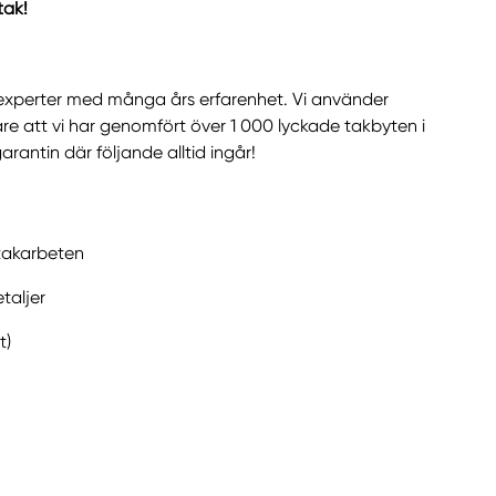
tak!
akexperter med många års erfarenhet. Vi använder
e att vi har genomfört över 1 000 lyckade takbyten i
antin där följande alltid ingår!
takarbeten
taljer
t)