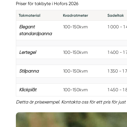
Priser för takbyte i Hofors 2026
Takmaterial
Kvadratmeter
Sadeltak
Elegant
100-150kvm
1 000 - 1
standardpanna
Lertegel
100-150kvm
1 400 - 1
Stilpanna
100-150kvm
1 350 - 1 
Klickplåt
100-150kvm
1 450 - 1
Detta är prisexempel. Kontakta oss för ett pris för just 