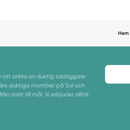
Hem
v att anlita en duktig takläggare
åra duktiga montörer på Sol och
n start till mål. Vi erbjuder alltid