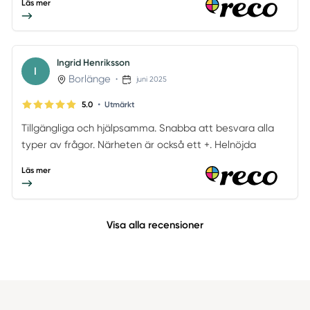
Läs mer
Ingrid Henriksson
I
Borlänge
•
juni 2025
•
5.0
Utmärkt
Tillgängliga och hjälpsamma. Snabba att besvara alla
typer av frågor. Närheten är också ett +. Helnöjda
Läs mer
Visa alla recensioner