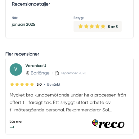
Recensiondetaljer
När:
Betyg:
januari 2025
5
av 5
Fler recensioner
Veronica U
V
Borlänge
•
september 2025
•
5.0
Utmärkt
Mycket bra kundbemötande under hela processen från
offert till färdigt tak. Ett snyggt utfört arbete av
tillmötesgående personal. Rekommenderar Sol...
Läs mer