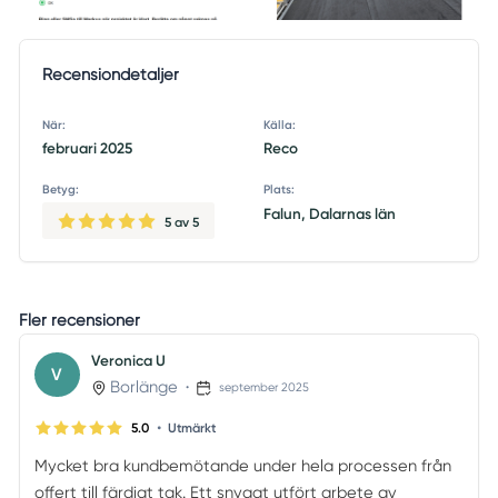
Recensiondetaljer
När:
Källa:
februari 2025
Reco
Betyg:
Plats:
Falun, Dalarnas län
5
av 5
Fler recensioner
Veronica U
V
Borlänge
•
september 2025
•
5.0
Utmärkt
Mycket bra kundbemötande under hela processen från
offert till färdigt tak. Ett snyggt utfört arbete av