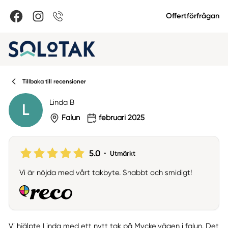
Offertförfrågan
Tillbaka till recensioner
Linda B
L
Falun
februari 2025
5.0
•
Utmärkt
Vi är nöjda med vårt takbyte. Snabbt och smidigt!
Vi hjälpte Linda med ett nytt tak på Myckelvägen i falun. Det